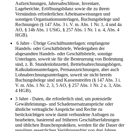
Aufzeichnungen, Jahresabschlüsse, Inventare,
Lageberichte, Eröffnungsbilanz sowie die zu ihrem
Verständnis erforderlichen Arbeitsanweisungen und
sonstigen Organisationsunterlagen, Buchungsbelege und
Rechnungen (§ 147 Abs. 3 i. V. m. Abs. 1 Nr. 1, 4 und 4a
AO, § 14b Abs. 1 UStG, § 257 Abs. 1 Nr. 1 u. 4, Abs. 4
HGB).
6 Jahre - Übrige Geschäftsunterlagen: empfangene
Handels- oder Geschäftsbriefe, Wiedergaben der
abgesandten Handels- oder Geschäftsbriefe, sonstige
Unterlagen, soweit sie für die Besteuerung von Bedeutung
sind, z. B. Stundenlohnzettel, Betriebsabrechnungsbögen,
Kalkulationsunterlagen, Preisauszeichnungen, aber auch
Lohnabrechnungsunterlagen, soweit sie nicht bereits
Buchungsbelege sind und Kassenstreifen (§ 147 Abs. 3 i.
V. m. Abs. 1 Nr. 2, 3, 5 AO, § 257 Abs. 1 Nr. 2 u. 3, Abs.
4 HGB).
3 Jahre - Daten, die erforderlich sind, um potenzielle
Gewährleistungs- und Schadensersatzansprüche oder
ähnliche vertragliche Ansprüche und Rechte zu
berücksichtigen sowie damit verbundene Anfragen zu
bearbeiten, basierend auf früheren Geschäftserfahrungen
und üblichen Branchenpraktiken, werden für die Dauer der
regulären gesetzlichen Verjährungsfrist von drei Jahren