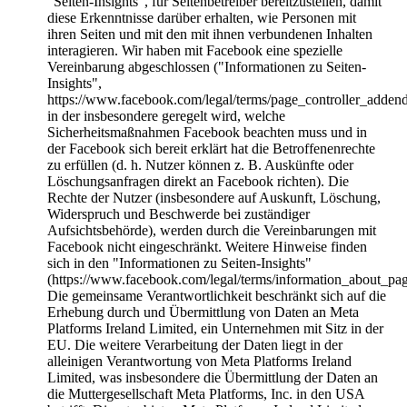
"Seiten-Insights", für Seitenbetreiber bereitzustellen, damit
diese Erkenntnisse darüber erhalten, wie Personen mit
ihren Seiten und mit den mit ihnen verbundenen Inhalten
interagieren. Wir haben mit Facebook eine spezielle
Vereinbarung abgeschlossen ("Informationen zu Seiten-
Insights",
https://www.facebook.com/legal/terms/page_controller_adden
in der insbesondere geregelt wird, welche
Sicherheitsmaßnahmen Facebook beachten muss und in
der Facebook sich bereit erklärt hat die Betroffenenrechte
zu erfüllen (d. h. Nutzer können z. B. Auskünfte oder
Löschungsanfragen direkt an Facebook richten). Die
Rechte der Nutzer (insbesondere auf Auskunft, Löschung,
Widerspruch und Beschwerde bei zuständiger
Aufsichtsbehörde), werden durch die Vereinbarungen mit
Facebook nicht eingeschränkt. Weitere Hinweise finden
sich in den "Informationen zu Seiten-Insights"
(https://www.facebook.com/legal/terms/information_about_pag
Die gemeinsame Verantwortlichkeit beschränkt sich auf die
Erhebung durch und Übermittlung von Daten an Meta
Platforms Ireland Limited, ein Unternehmen mit Sitz in der
EU. Die weitere Verarbeitung der Daten liegt in der
alleinigen Verantwortung von Meta Platforms Ireland
Limited, was insbesondere die Übermittlung der Daten an
die Muttergesellschaft Meta Platforms, Inc. in den USA