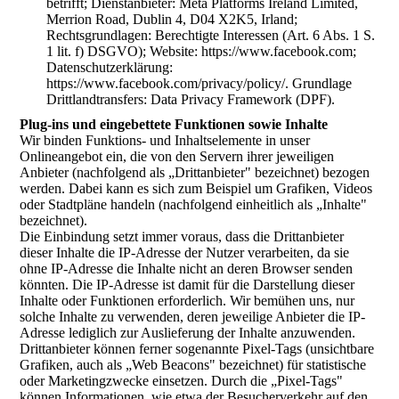
betrifft; Dienstanbieter: Meta Platforms Ireland Limited,
Merrion Road, Dublin 4, D04 X2K5, Irland;
Rechtsgrundlagen: Berechtigte Interessen (Art. 6 Abs. 1 S.
1 lit. f) DSGVO); Website: https://www.facebook.com;
Datenschutzerklärung:
https://www.facebook.com/privacy/policy/. Grundlage
Drittlandtransfers: Data Privacy Framework (DPF).
Plug-ins und eingebettete Funktionen sowie Inhalte
Wir binden Funktions- und Inhaltselemente in unser
Onlineangebot ein, die von den Servern ihrer jeweiligen
Anbieter (nachfolgend als „Drittanbieter" bezeichnet) bezogen
werden. Dabei kann es sich zum Beispiel um Grafiken, Videos
oder Stadtpläne handeln (nachfolgend einheitlich als „Inhalte"
bezeichnet).
Die Einbindung setzt immer voraus, dass die Drittanbieter
dieser Inhalte die IP-Adresse der Nutzer verarbeiten, da sie
ohne IP-Adresse die Inhalte nicht an deren Browser senden
könnten. Die IP-Adresse ist damit für die Darstellung dieser
Inhalte oder Funktionen erforderlich. Wir bemühen uns, nur
solche Inhalte zu verwenden, deren jeweilige Anbieter die IP-
Adresse lediglich zur Auslieferung der Inhalte anzuwenden.
Drittanbieter können ferner sogenannte Pixel-Tags (unsichtbare
Grafiken, auch als „Web Beacons" bezeichnet) für statistische
oder Marketingzwecke einsetzen. Durch die „Pixel-Tags"
können Informationen, wie etwa der Besucherverkehr auf den