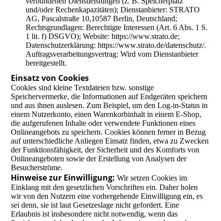
verbundenen Dienstleistungen (z. B. Speicherplatz
und/oder Rechenkapazitäten); Dienstanbieter: STRATO
AG, Pascalstraße 10,10587 Berlin, Deutschland;
Rechtsgrundlagen: Berechtigte Interessen (Art. 6 Abs. 1 S.
1 lit. f) DSGVO); Website: https://www.strato.de;
Datenschutzerklärung: https://www.strato.de/datenschutz/.
Auftragsverarbeitungsvertrag: Wird vom Dienstanbieter
bereitgestellt.
Einsatz von Cookies
Cookies sind kleine Textdateien bzw. sonstige
Speichervermerke, die Informationen auf Endgeräten speichern
und aus ihnen auslesen. Zum Beispiel, um den Log-in-Status in
einem Nutzerkonto, einen Warenkorbinhalt in einem E-Shop,
die aufgerufenen Inhalte oder verwendete Funktionen eines
Onlineangebots zu speichern. Cookies können ferner in Bezug
auf unterschiedliche Anliegen Einsatz finden, etwa zu Zwecken
der Funktionsfähigkeit, der Sicherheit und des Komforts von
Onlineangeboten sowie der Erstellung von Analysen der
Besucherströme.
Hinweise zur Einwilligung:
Wir setzen Cookies im
Einklang mit den gesetzlichen Vorschriften ein. Daher holen
wir von den Nutzern eine vorhergehende Einwilligung ein, es
sei denn, sie ist laut Gesetzeslage nicht gefordert. Eine
Erlaubnis ist insbesondere nicht notwendig, wenn das