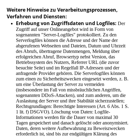
Weitere Hinweise zu Verarbeitungsprozessen,
Verfahren und Diensten:
Erhebung von Zugriffsdaten und Logfiles:
Der
Zugriff auf unser Onlineangebot wird in Form von
sogenannten "Server-Logfiles" protokolliert. Zu den
Serverlogfiles können die Adresse und der Name der
abgerufenen Webseiten und Dateien, Datum und Uhrzeit
des Abrufs, übertragene Datenmengen, Meldung über
erfolgreichen Abruf, Browsertyp nebst Version, das
Betriebssystem des Nutzers, Referrer URL (die zuvor
besuchte Seite) und im Regelfall IP-Adressen und der
anfragende Provider gehören. Die Serverlogfiles können
zum einen zu Sicherheitszwecken eingesetzt werden, z. B.
um eine Überlastung der Server zu vermeiden
(insbesondere im Fall von missbräuchlichen Angriffen,
sogenannten DDoS-Attacken), und zum anderen, um die
Auslastung der Server und ihre Stabilität sicherzustellen;
Rechtsgrundlagen: Berechtigte Interessen (Art. 6 Abs. 1 S.
1 lit. f) DSGVO). Löschung von Daten: Logfile-
Informationen werden für die Dauer von maximal 30
Tagen gespeichert und danach gelöscht oder anonymisiert.
Daten, deren weitere Aufbewahrung zu Beweiszwecken
erforderlich ist, sind bis zur endgültigen Klärung des